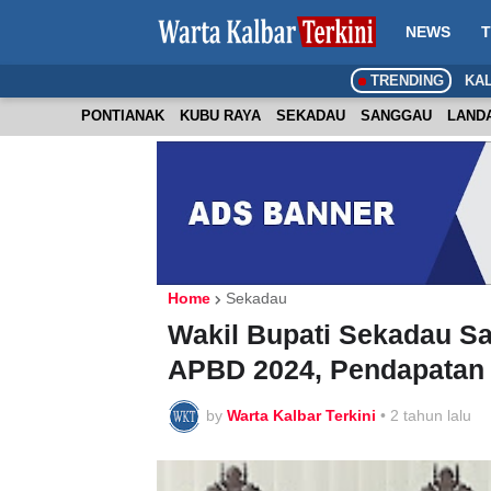
NEWS
T
TRENDING
KA
PONTIANAK
KUBU RAYA
SEKADAU
SANGGAU
LAND
Home
Sekadau
Wakil Bupati Sekadau S
APBD 2024, Pendapatan 
by
Warta Kalbar Terkini
•
2 tahun lalu