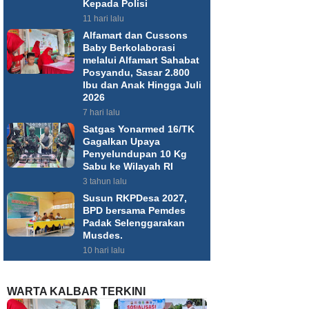
Kepada Polisi
11 hari lalu
Alfamart dan Cussons
Baby Berkolaborasi
melalui Alfamart Sahabat
Posyandu, Sasar 2.800
Ibu dan Anak Hingga Juli
2026
7 hari lalu
Satgas Yonarmed 16/TK
Gagalkan Upaya
Penyelundupan 10 Kg
Sabu ke Wilayah RI
3 tahun lalu
Susun RKPDesa 2027,
BPD bersama Pemdes
Padak Selenggarakan
Musdes.
10 hari lalu
WARTA KALBAR TERKINI