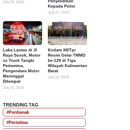
Penyelidikan
July 28, 2026
Kepada Polisi
July 27, 2026
Laka Lantas di Jl
Kodam XII/Tpr
Raya Sosok, Motor
Resmi Gelar TMMD
vs Truck Tangki
ke-129 di Tiga
Pertamina,
Wilayah Kalimantan
Pengendara Motor
Barat
Meninggal
July 16, 2026
Ditempat
July 25, 2026
TRENDING TAG
#Pontianak
#Peristiwa