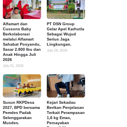
Alfamart dan
PT DSN Group
Cussons Baby
Gelar Apel Karhutla
Berkolaborasi
Sebagai Wujud
melalui Alfamart
Serius Jaga
Sahabat Posyandu,
Lingkungan.
Sasar 2.800 Ibu dan
July 29, 2026
Anak Hingga Juli
2026
July 31, 2026
Susun RKPDesa
Kejari Sekadau
2027, BPD bersama
Berikan Penjelasan
Pemdes Padak
Terkait Perampasan
Selenggarakan
1,6 kg Emas,
Musdes.
Percayakan