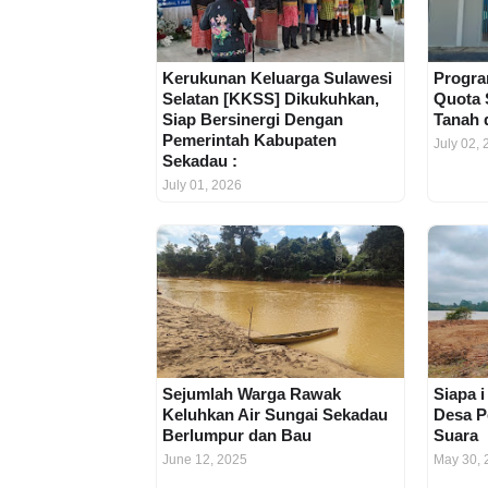
Kerukunan Keluarga Sulawesi
Progra
Selatan [KKSS] Dikukuhkan,
Quota 
Siap Bersinergi Dengan
Tanah 
Pemerintah Kabupaten
July 02,
Sekadau :
July 01, 2026
Sejumlah Warga Rawak
Siapa i
Keluhkan Air Sungai Sekadau
Desa P
Berlumpur dan Bau
Suara
June 12, 2025
May 30, 