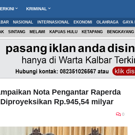
ERKINI
KRIMINAL
LBAR
NASIONAL
INTERNASIONAL
EKONOMI
OLAHRAGA
GAYA 
AK
SINTANG
MELAWI
KAPUAS HULU
KETAPANG
BENGKAYANG
ampaikan Nota Pengantar Raperda
Diproyeksikan Rp.945,54 milyar
0