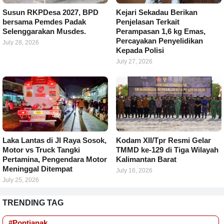
Susun RKPDesa 2027, BPD
Kejari Sekadau Berikan
bersama Pemdes Padak
Penjelasan Terkait
Selenggarakan Musdes.
Perampasan 1,6 kg Emas,
Percayakan Penyelidikan
July 28, 2026
Kepada Polisi
July 27, 2026
Laka Lantas di Jl Raya Sosok,
Kodam XII/Tpr Resmi Gelar
Motor vs Truck Tangki
TMMD ke-129 di Tiga Wilayah
Pertamina, Pengendara Motor
Kalimantan Barat
Meninggal Ditempat
July 16, 2026
July 25, 2026
TRENDING TAG
#Pontianak