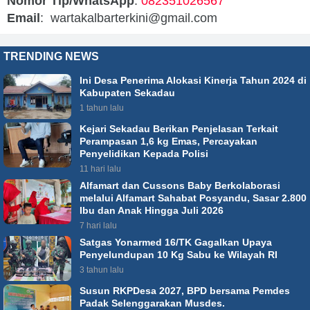
Nomor Tlp/WhatsApp
:
082351026567
Email
: wartakalbarterkini@gmail.com
TRENDING NEWS
Ini Desa Penerima Alokasi Kinerja Tahun 2024 di
Kabupaten Sekadau
1 tahun lalu
Kejari Sekadau Berikan Penjelasan Terkait
Perampasan 1,6 kg Emas, Percayakan
Penyelidikan Kepada Polisi
11 hari lalu
Alfamart dan Cussons Baby Berkolaborasi
melalui Alfamart Sahabat Posyandu, Sasar 2.800
Ibu dan Anak Hingga Juli 2026
7 hari lalu
Satgas Yonarmed 16/TK Gagalkan Upaya
Penyelundupan 10 Kg Sabu ke Wilayah RI
3 tahun lalu
Susun RKPDesa 2027, BPD bersama Pemdes
Padak Selenggarakan Musdes.