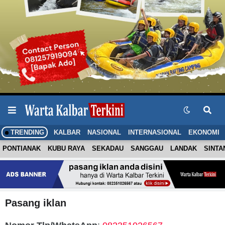
TRENDING
KALBAR
NASIONAL
INTERNASIONAL
EKONOMI
PONTIANAK
KUBU RAYA
SEKADAU
SANGGAU
LANDAK
SINTA
Pasang iklan