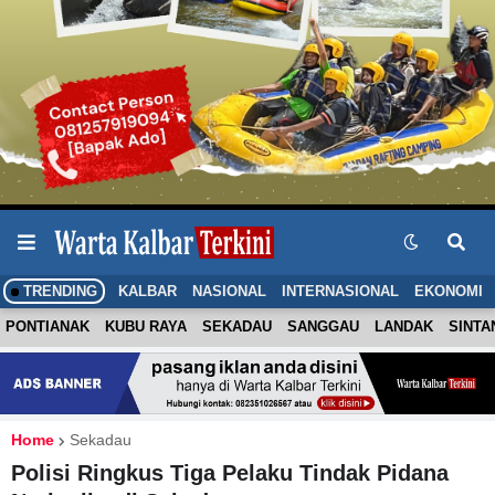
TRENDING
KALBAR
NASIONAL
INTERNASIONAL
EKONOMI
PONTIANAK
KUBU RAYA
SEKADAU
SANGGAU
LANDAK
SINTA
Home
Sekadau
Polisi Ringkus Tiga Pelaku Tindak Pidana