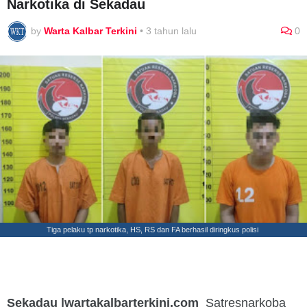
Narkotika di Sekadau
by
Warta Kalbar Terkini
•
3 tahun lalu
0
Tiga pelaku tp narkotika, HS, RS dan FA berhasil diringkus polisi
Sekadau |wartakalbarterkini.com
Satresnarkoba