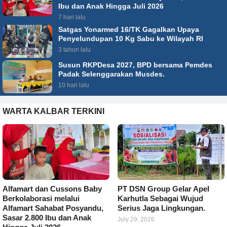
Ibu dan Anak Hingga Juli 2026
7 hari lalu
Satgas Yonarmed 16/TK Gagalkan Upaya
Penyelundupan 10 Kg Sabu ke Wilayah RI
3 tahun lalu
Susun RKPDesa 2027, BPD bersama Pemdes
Padak Selenggarakan Musdes.
10 hari lalu
WARTA KALBAR TERKINI
Alfamart dan Cussons Baby
PT DSN Group Gelar Apel
Berkolaborasi melalui
Karhutla Sebagai Wujud
Alfamart Sahabat Posyandu,
Serius Jaga Lingkungan.
Sasar 2.800 Ibu dan Anak
July 29, 2026