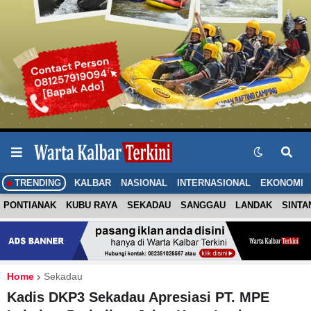
TRENDING
KALBAR
NASIONAL
INTERNASIONAL
EKONOMI
PONTIANAK
KUBU RAYA
SEKADAU
SANGGAU
LANDAK
SINTA
Home
Sekadau
Kadis DKP3 Sekadau Apresiasi PT. MPE