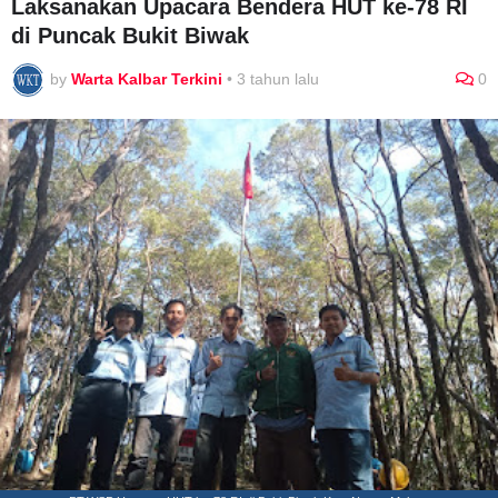
Laksanakan Upacara Bendera HUT ke-78 RI
di Puncak Bukit Biwak
by
Warta Kalbar Terkini
•
3 tahun lalu
0