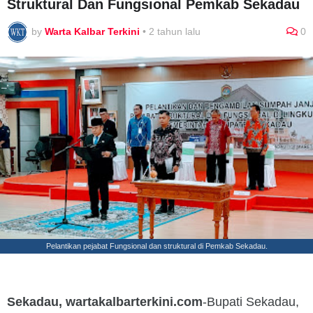
Struktural Dan Fungsional Pemkab Sekadau
by
Warta Kalbar Terkini
•
2 tahun lalu
0
Pelantikan pejabat Fungsional dan struktural di Pemkab Sekadau.
Sekadau, wartakalbarterkini.com
-Bupati Sekadau,