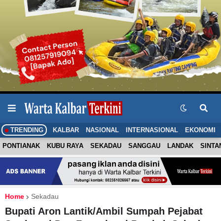
TRENDING
KALBAR
NASIONAL
INTERNASIONAL
EKONOMI
PONTIANAK
KUBU RAYA
SEKADAU
SANGGAU
LANDAK
SINTA
Home
Sekadau
Bupati Aron Lantik/Ambil Sumpah Pejabat