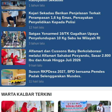
1 tahun lalu
Kejari Sekadau Berikan Penjelasan Terkait
Perampasan 1,6 kg Emas, Percayakan
Penyelidikan Kepada Polisi
12 hari lalu
Satgas Yonarmed 16/TK Gagalkan Upaya
Penyelundupan 10 Kg Sabu ke Wilayah RI
3 tahun lalu
Alfamart dan Cussons Baby Berkolaborasi
melalui Alfamart Sahabat Posyandu, Sasar 2.800
Ibu dan Anak Hingga Juli 2026
9 hari lalu
Susun RKPDesa 2027, BPD bersama Pemdes
Padak Selenggarakan Musdes.
11 hari lalu
WARTA KALBAR TERKINI