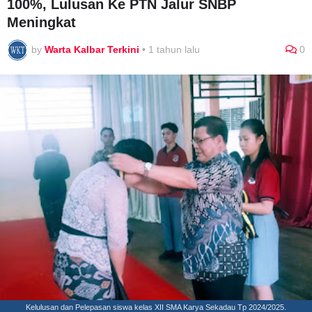
100%, Lulusan Ke PTN Jalur SNBP
Meningkat
by
Warta Kalbar Terkini
•
1 tahun lalu
0
Kelulusan dan Pelepasan siswa kelas XII SMA Karya Sekadau Tp 2024/2025.