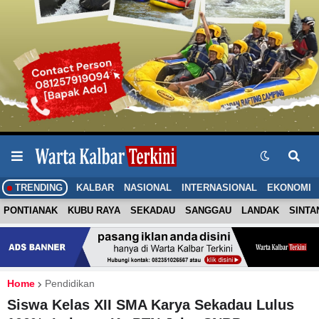
TRENDING
KALBAR
NASIONAL
INTERNASIONAL
EKONOMI
PONTIANAK
KUBU RAYA
SEKADAU
SANGGAU
LANDAK
SINTA
Home
Pendidikan
Siswa Kelas XII SMA Karya Sekadau Lulus