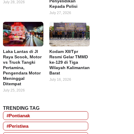
Penyelidikan
July 28, 2026
Kepada Polisi
July 27, 2026
Laka Lantas di Jl
Kodam XII/Tpr
Raya Sosok, Motor
Resmi Gelar TMMD
vs Truck Tangki
ke-129 di Tiga
Pertamina,
Wilayah Kalimantan
Pengendara Motor
Barat
Meninggal
July 16, 2026
Ditempat
July 25, 2026
TRENDING TAG
#Pontianak
#Peristiwa