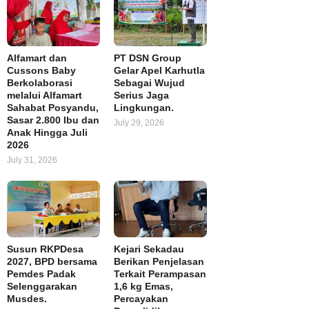
Alfamart dan
PT DSN Group
Cussons Baby
Gelar Apel Karhutla
Berkolaborasi
Sebagai Wujud
melalui Alfamart
Serius Jaga
Sahabat Posyandu,
Lingkungan.
Sasar 2.800 Ibu dan
July 29, 2026
Anak Hingga Juli
2026
July 31, 2026
Susun RKPDesa
Kejari Sekadau
2027, BPD bersama
Berikan Penjelasan
Pemdes Padak
Terkait Perampasan
Selenggarakan
1,6 kg Emas,
Musdes.
Percayakan