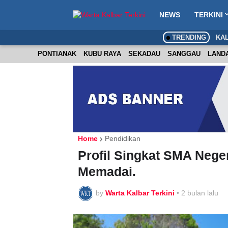
NEWS
TERKINI
TRENDING
KA
PONTIANAK
KUBU RAYA
SEKADAU
SANGGAU
LAND
Home
Pendidikan
Profil Singkat SMA Negeri
Memadai.
by
Warta Kalbar Terkini
•
2 bulan lalu