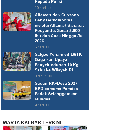
Kepada Polisi
10 hari lalu
Alfamart dan Cussons
Baby Berkolaborasi
melalui Alfamart Sahabat
Posyandu, Sasar 2.800
Ibu dan Anak Hingga Juli
2026
6 hari lalu
Satgas Yonarmed 16/TK
Gagalkan Upaya
Penyelundupan 10 Kg
Sabu ke Wilayah RI
3 tahun lalu
Susun RKPDesa 2027,
BPD bersama Pemdes
Padak Selenggarakan
Musdes.
9 hari lalu
WARTA KALBAR TERKINI