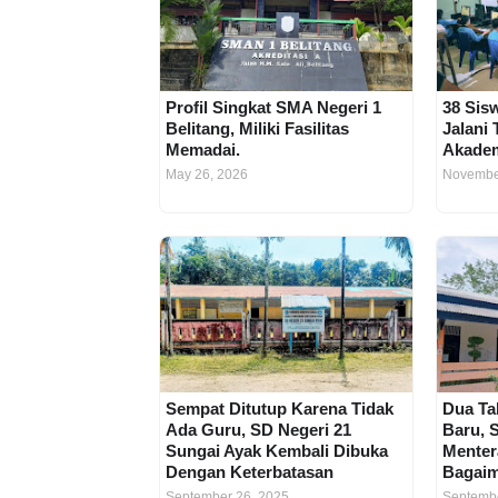
Profil Singkat SMA Negeri 1
38 Si
Belitang, Miliki Fasilitas
Jalani
Memadai.
Akadem
May 26, 2026
Novembe
Sempat Ditutup Karena Tidak
Dua Ta
Ada Guru, SD Negeri 21
Baru, 
Sungai Ayak Kembali Dibuka
Menter
Dengan Keterbatasan
Bagaim
September 26, 2025
Septembe