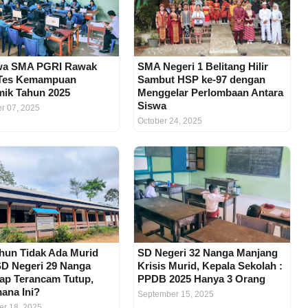
swa SMA PGRI Rawak
SMA Negeri 1 Belitang Hilir
 Tes Kemampuan
Sambut HSP ke-97 dengan
ik Tahun 2025
Menggelar Perlombaan Antara
Siswa
r 07, 2025
October 24, 2025
hun Tidak Ada Murid
SD Negeri 32 Nanga Manjang
SD Negeri 29 Nanga
Krisis Murid, Kepala Sekolah :
ap Terancam Tutup,
PPDB 2025 Hanya 3 Orang
ana Ini?
September 15, 2025
r 18, 2025