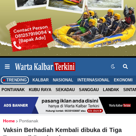
TRENDING
KALBAR
NASIONAL
INTERNASIONAL
EKONOMI
PONTIANAK
KUBU RAYA
SEKADAU
SANGGAU
LANDAK
SINTA
Home
Pontianak
Vaksin Berhadiah Kembali dibuka di Tiga