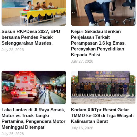
Susun RKPDesa 2027, BPD
Kejari Sekadau Berikan
bersama Pemdes Padak
Penjelasan Terkait
Selenggarakan Musdes.
Perampasan 1,6 kg Emas,
Percayakan Penyelidikan
July 28, 2026
Kepada Polisi
July 27, 2026
Laka Lantas di Jl Raya Sosok,
Kodam XII/Tpr Resmi Gelar
Motor vs Truck Tangki
TMMD ke-129 di Tiga Wilayah
Pertamina, Pengendara Motor
Kalimantan Barat
Meninggal Ditempat
July 16, 2026
July 25, 2026