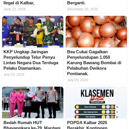
Ilegal di Kalbar,
Berganti.
June 23, 2026
December 20, 2025
KKP Ungkap Jaringan
Bea Cukai Gagalkan
Penyelundup Telur Penyu
Penyelundupan 1.050
Lintas Negara Dua Terduga
Karung Bawang Bombai di
Pelaku Diamankan.
Pelabuhan Dwikora
Pontianak.
July 23, 2025
July 05, 2025
Bedah Rumah HUT
POPDA Kalbar 2025
Bhayangkara ke-79, Mardani
Berakhir, Kontingen