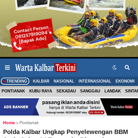
TRENDING
KALBAR
NASIONAL
INTERNASIONAL
EKONOMI
PONTIANAK
KUBU RAYA
SEKADAU
SANGGAU
LANDAK
SINTA
Home
Pontianak
Polda Kalbar Ungkap Penyelewengan BBM