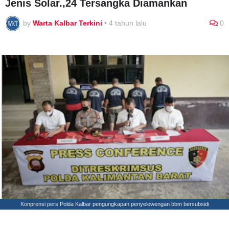
Jenis Solar.,24 Tersangka Diamankan
by
Warta Kalbar Terkini
•
4 tahun lalu
0
Konprensi pers Polda Kalbar pengungkapan penyelewengan bbm bersubsidi