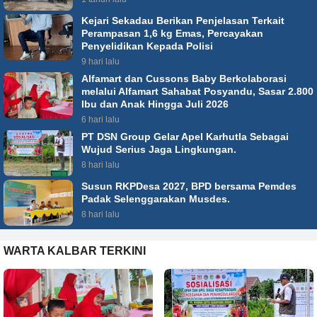
Kejari Sekadau Berikan Penjelasan Terkait
Perampasan 1,6 kg Emas, Percayakan
Penyelidikan Kepada Polisi
9 hari lalu
Alfamart dan Cussons Baby Berkolaborasi
melalui Alfamart Sahabat Posyandu, Sasar 2.800
Ibu dan Anak Hingga Juli 2026
6 hari lalu
PT DSN Group Gelar Apel Karhutla Sebagai
Wujud Serius Jaga Lingkungan.
8 hari lalu
Susun RKPDesa 2027, BPD bersama Pemdes
Padak Selenggarakan Musdes.
8 hari lalu
WARTA KALBAR TERKINI