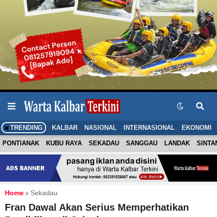
TRENDING
KALBAR
NASIONAL
INTERNASIONAL
EKONOMI
PONTIANAK
KUBU RAYA
SEKADAU
SANGGAU
LANDAK
SINTA
Home
Sekadau
Fran Dawal Akan Serius Memperhatikan