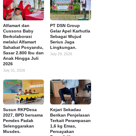
Alfamart dan
PT DSN Group
Cussons Baby
Gelar Apel Karhutla
Berkolaborasi
Sebagai Wujud
melalui Alfamart
Serius Jaga
Sahabat Posyandu,
Lingkungan.
Sasar 2.800 Ibu dan
July 29, 2026
Anak Hingga Juli
2026
July 31, 2026
Susun RKPDesa
Kejari Sekadau
2027, BPD bersama
Berikan Penjelasan
Pemdes Padak
Terkait Perampasan
Selenggarakan
1,6 kg Emas,
Musdes.
Percayakan