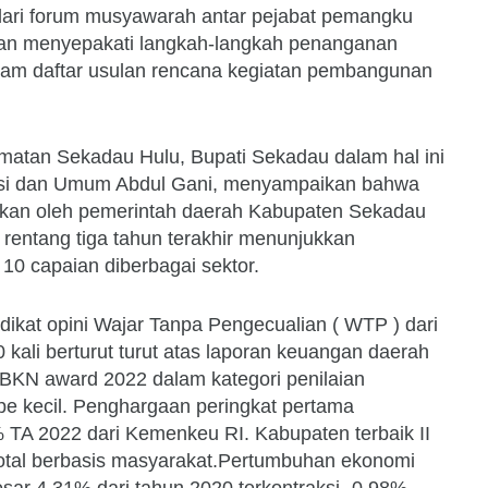
ari forum musyawarah antar pejabat pemangku
an menyepakati langkah-langkah penanganan
dalam daftar usulan rencana kegiatan pembangunan
atan Sekadau Hulu, Bupati Sekadau dalam hal ini
strasi dan Umum Abdul Gani, menyampaikan bahwa
kan oleh pemerintah daerah Kabupaten Sekadau
rentang tiga tahun terakhir menunjukkan
10 capaian diberbagai sektor.
kat opini Wajar Tanpa Pengecualian ( WTP ) dari
ali berturut turut atas laporan keuangan daerah
BKN award 2022 dalam kategori penilaian
pe kecil. Penghargaan peringkat pertama
 TA 2022 dari Kemenkeu RI. Kabupaten terbaik II
 total berbasis masyarakat.Pertumbuhan ekonomi
ar 4,31% dari tahun 2020 terkontraksi -0,98%.