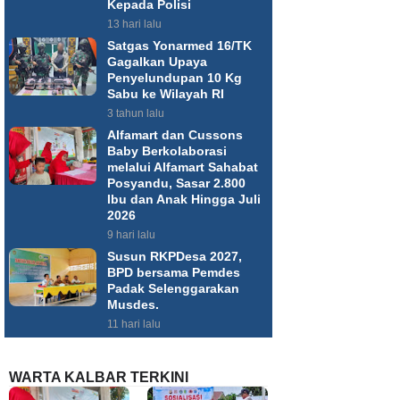
Kepada Polisi
13 hari lalu
Satgas Yonarmed 16/TK
Gagalkan Upaya
Penyelundupan 10 Kg
Sabu ke Wilayah RI
3 tahun lalu
Alfamart dan Cussons
Baby Berkolaborasi
melalui Alfamart Sahabat
Posyandu, Sasar 2.800
Ibu dan Anak Hingga Juli
2026
9 hari lalu
Susun RKPDesa 2027,
BPD bersama Pemdes
Padak Selenggarakan
Musdes.
11 hari lalu
WARTA KALBAR TERKINI