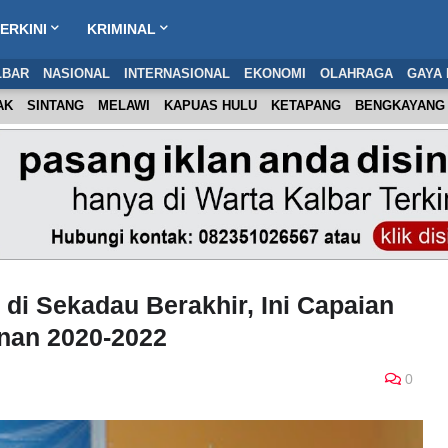
ERKINI
KRIMINAL
LBAR
NASIONAL
INTERNASIONAL
EKONOMI
OLAHRAGA
GAYA 
AK
SINTANG
MELAWI
KAPUAS HULU
KETAPANG
BENGKAYANG
i Sekadau Berakhir, Ini Capaian
nan 2020-2022
0