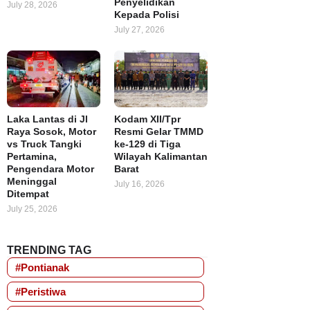
Penyelidikan
July 28, 2026
Kepada Polisi
July 27, 2026
Laka Lantas di Jl
Kodam XII/Tpr
Raya Sosok, Motor
Resmi Gelar TMMD
vs Truck Tangki
ke-129 di Tiga
Pertamina,
Wilayah Kalimantan
Pengendara Motor
Barat
Meninggal
July 16, 2026
Ditempat
July 25, 2026
TRENDING TAG
#Pontianak
#Peristiwa