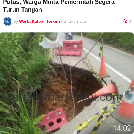
Putus, Warga Minta Pemerintah Segera
Turun Tangan
by
Warta Kalbar Terkini
•
3 tahun lalu
0