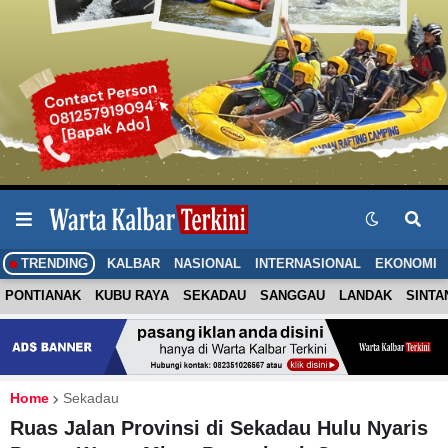
TRENDING
KALBAR
NASIONAL
INTERNASIONAL
EKONOMI
PONTIANAK
KUBU RAYA
SEKADAU
SANGGAU
LANDAK
SINTA
Home
Sekadau
Ruas Jalan Provinsi di Sekadau Hulu Nyaris