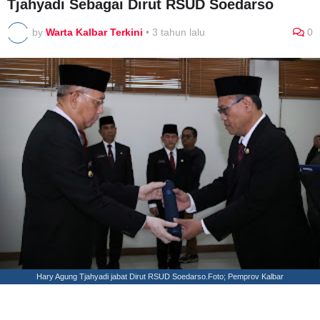
Tjahyadi Sebagai Dirut RSUD Soedarso
by
Warta Kalbar Terkini
•
3 tahun lalu
0
Hary Agung Tjahyadi jabat Dirut RSUD Soedarso.Foto; Pemprov Kalbar