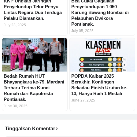
KKP Ungkap Jaringan
Bea Cukai Gagalkan
Penyelundup Telur Penyu
Penyelundupan 1.050
Lintas Negara Dua Terduga
Karung Bawang Bombai di
Pelaku Diamankan.
Pelabuhan Dwikora
Pontianak.
July 23, 2025
July 05, 2025
Bedah Rumah HUT
POPDA Kalbar 2025
Bhayangkara ke-79, Mardani
Berakhir, Kontingen
Terharu Terima Kunci
Sekadau Finish Urutan ke-
Rumah dari Kapolresta
13, Hanya Raih 1 Medali
Pontianak.
June 27, 2025
June 30, 2025
Tinggalkan Komentar