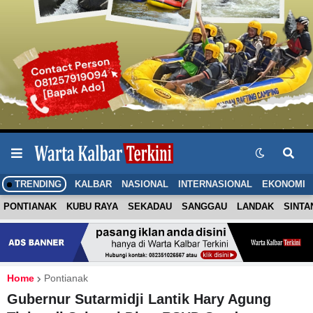
TRENDING
KALBAR
NASIONAL
INTERNASIONAL
EKONOMI
PONTIANAK
KUBU RAYA
SEKADAU
SANGGAU
LANDAK
SINTA
Home
Pontianak
Gubernur Sutarmidji Lantik Hary Agung