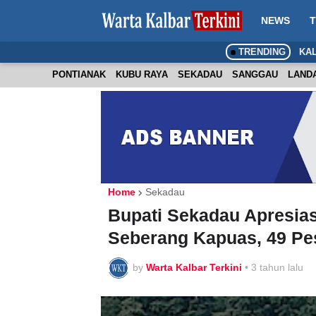
NEWS
T
TRENDING
KA
PONTIANAK
KUBU RAYA
SEKADAU
SANGGAU
LAND
Home
Sekadau
Bupati Sekadau Apresia
Seberang Kapuas, 49 Pese
by
Warta Kalbar Terkini
•
3 tahun lalu