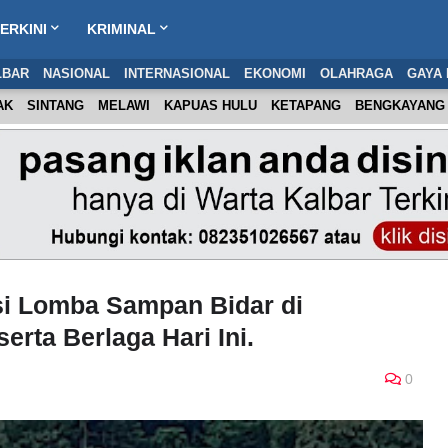
ERKINI
KRIMINAL
LBAR
NASIONAL
INTERNASIONAL
EKONOMI
OLAHRAGA
GAYA 
AK
SINTANG
MELAWI
KAPUAS HULU
KETAPANG
BENGKAYANG
si Lomba Sampan Bidar di
rta Berlaga Hari Ini.
0