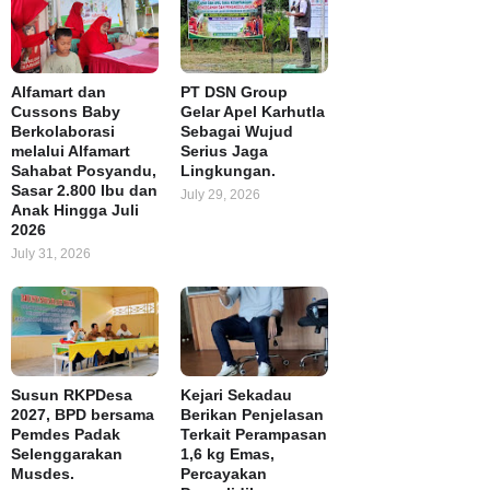
Alfamart dan
PT DSN Group
Cussons Baby
Gelar Apel Karhutla
Berkolaborasi
Sebagai Wujud
melalui Alfamart
Serius Jaga
Sahabat Posyandu,
Lingkungan.
Sasar 2.800 Ibu dan
July 29, 2026
Anak Hingga Juli
2026
July 31, 2026
Susun RKPDesa
Kejari Sekadau
2027, BPD bersama
Berikan Penjelasan
Pemdes Padak
Terkait Perampasan
Selenggarakan
1,6 kg Emas,
Musdes.
Percayakan