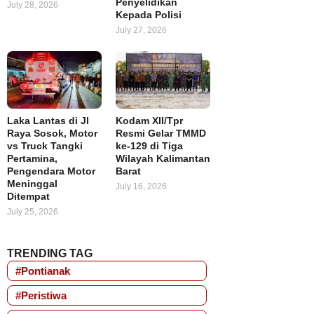
Penyelidikan
July 28, 2026
Kepada Polisi
July 27, 2026
Laka Lantas di Jl
Kodam XII/Tpr
Raya Sosok, Motor
Resmi Gelar TMMD
vs Truck Tangki
ke-129 di Tiga
Pertamina,
Wilayah Kalimantan
Pengendara Motor
Barat
Meninggal
July 16, 2026
Ditempat
July 25, 2026
TRENDING TAG
#Pontianak
#Peristiwa