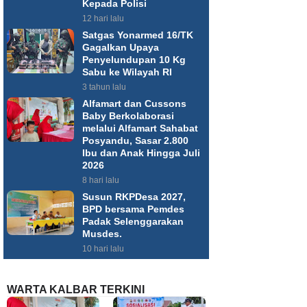
Kepada Polisi
12 hari lalu
Satgas Yonarmed 16/TK
Gagalkan Upaya
Penyelundupan 10 Kg
Sabu ke Wilayah RI
3 tahun lalu
Alfamart dan Cussons
Baby Berkolaborasi
melalui Alfamart Sahabat
Posyandu, Sasar 2.800
Ibu dan Anak Hingga Juli
2026
8 hari lalu
Susun RKPDesa 2027,
BPD bersama Pemdes
Padak Selenggarakan
Musdes.
10 hari lalu
WARTA KALBAR TERKINI