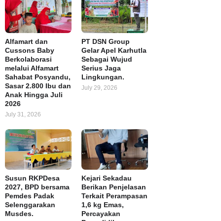
Alfamart dan
PT DSN Group
Cussons Baby
Gelar Apel Karhutla
Berkolaborasi
Sebagai Wujud
melalui Alfamart
Serius Jaga
Sahabat Posyandu,
Lingkungan.
Sasar 2.800 Ibu dan
July 29, 2026
Anak Hingga Juli
2026
July 31, 2026
Susun RKPDesa
Kejari Sekadau
2027, BPD bersama
Berikan Penjelasan
Pemdes Padak
Terkait Perampasan
Selenggarakan
1,6 kg Emas,
Musdes.
Percayakan