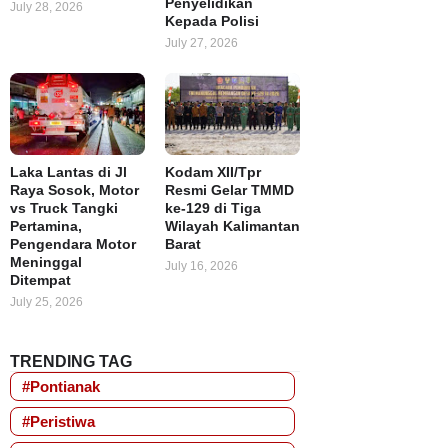
Penyelidikan
July 28, 2026
Kepada Polisi
July 27, 2026
Laka Lantas di Jl
Kodam XII/Tpr
Raya Sosok, Motor
Resmi Gelar TMMD
vs Truck Tangki
ke-129 di Tiga
Pertamina,
Wilayah Kalimantan
Pengendara Motor
Barat
Meninggal
July 16, 2026
Ditempat
July 25, 2026
TRENDING TAG
#Pontianak
#Peristiwa