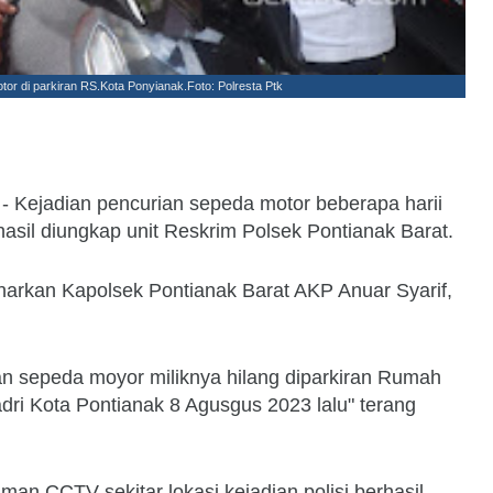
or di parkiran RS.Kota Ponyianak.Foto: Polresta Ptk
- Kejadian pencurian sepeda motor beberapa harii
rhasil diungkap unit Reskrim Polsek Pontianak Barat.
narkan Kapolsek Pontianak Barat AKP Anuar Syarif,
ban sepeda moyor miliknya hilang diparkiran Rumah
adri Kota Pontianak 8 Agusgus 2023 lalu" terang
aman CCTV sekitar lokasi kejadian polisi berhasil