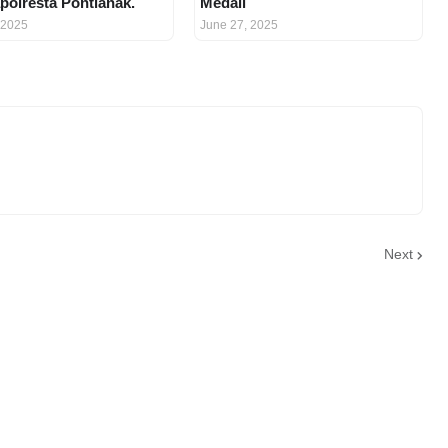
apolresta Pontianak.
Medali
 2025
June 27, 2025
Next