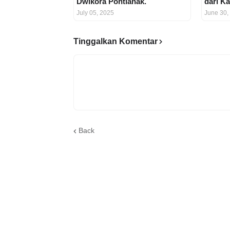
Dwikora Pontianak.
dari K
July 05, 2025
June 30,
Tinggalkan Komentar
Back