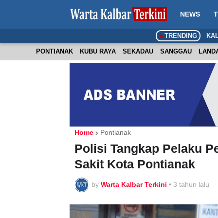
NEWS
T
TRENDING
KA
PONTIANAK
KUBU RAYA
SEKADAU
SANGGAU
LAND
Home
Pontianak
Polisi Tangkap Pelaku 
Sakit Kota Pontianak
by
Warta Kalbar Terkini
•
3 tahun lalu