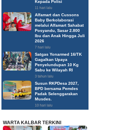
Kepada Polisi
11 hari lalu
Alfamart dan Cussons
Baby Berkolaborasi
melalui Alfamart Sahabat
Posyandu, Sasar 2.800
Ibu dan Anak Hingga Juli
2026
7 hari lalu
Satgas Yonarmed 16/TK
Gagalkan Upaya
Penyelundupan 10 Kg
Sabu ke Wilayah RI
3 tahun lalu
Susun RKPDesa 2027,
BPD bersama Pemdes
Padak Selenggarakan
Musdes.
10 hari lalu
WARTA KALBAR TERKINI