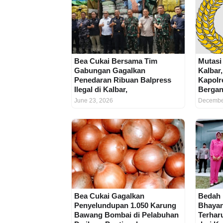
Bea Cukai Bersama Tim
Mutasi
Gabungan Gagalkan
Kalbar
Penedaran Ribuan Balpress
Kapolr
Ilegal di Kalbar,
Bergan
June 23, 2026
Decembe
Bea Cukai Gagalkan
Bedah
Penyelundupan 1.050 Karung
Bhayan
Bawang Bombai di Pelabuhan
Terhar