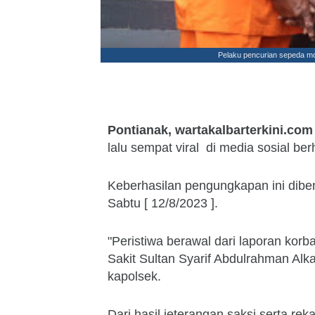
Pelaku pencurian sepeda mot
Pontianak, wartakalbarterkini.com
lalu sempat viral di media sosial be
Keberhasilan pengungkapan ini dibe
Sabtu [ 12/8/2023 ].
"Peristiwa berawal dari laporan kor
Sakit Sultan Syarif Abdulrahman Alk
kapolsek.
Dari hasil jeterangan saksi serta rek