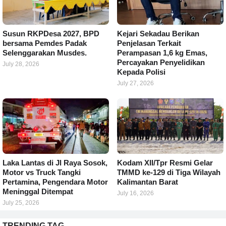
Susun RKPDesa 2027, BPD
Kejari Sekadau Berikan
bersama Pemdes Padak
Penjelasan Terkait
Selenggarakan Musdes.
Perampasan 1,6 kg Emas,
Percayakan Penyelidikan
July 28, 2026
Kepada Polisi
July 27, 2026
Laka Lantas di Jl Raya Sosok,
Kodam XII/Tpr Resmi Gelar
Motor vs Truck Tangki
TMMD ke-129 di Tiga Wilayah
Pertamina, Pengendara Motor
Kalimantan Barat
Meninggal Ditempat
July 16, 2026
July 25, 2026
TRENDING TAG