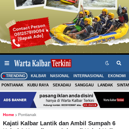
TRENDING
KALBAR
NASIONAL
INTERNASIONAL
EKONOMI
PONTIANAK
KUBU RAYA
SEKADAU
SANGGAU
LANDAK
SINTA
Home
Pontianak
Kajati Kalbar Lantik dan Ambil Sumpah 6