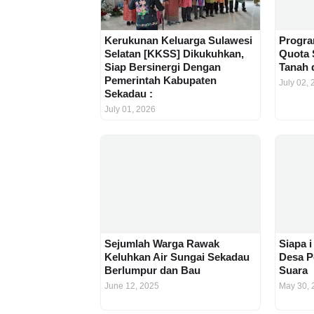
Kerukunan Keluarga Sulawesi
Progra
Selatan [KKSS] Dikukuhkan,
Quota 
Siap Bersinergi Dengan
Tanah 
Pemerintah Kabupaten
July 02,
Sekadau :
July 01, 2026
Sejumlah Warga Rawak
Siapa i
Keluhkan Air Sungai Sekadau
Desa P
Berlumpur dan Bau
Suara
June 12, 2025
May 30, 