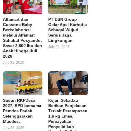
Alfamart dan
PT DSN Group
Cussons Baby
Gelar Apel Karhutla
Berkolaborasi
Sebagai Wujud
melalui Alfamart
Serius Jaga
Sahabat Posyandu,
Lingkungan.
Sasar 2.800 Ibu dan
July 29, 2026
Anak Hingga Juli
2026
July 31, 2026
Susun RKPDesa
Kejari Sekadau
2027, BPD bersama
Berikan Penjelasan
Pemdes Padak
Terkait Perampasan
Selenggarakan
1,6 kg Emas,
Musdes.
Percayakan
Penyelidikan
July 28, 2026