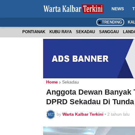
NEWS
T
TRENDING
KA
PONTIANAK
KUBU RAYA
SEKADAU
SANGGAU
LAND
Home
Sekadau
Anggota Dewan Banyak T
DPRD Sekadau Di Tunda
by
Warta Kalbar Terkini
•
2 tahun lalu