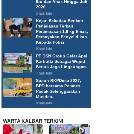
Ibu dan Anak Hingga Juli
2026
5 hari lalu
Kejari Sekadau Berikan
Penjelasan Terkait
Perampasan 1,6 kg Emas,
Percayakan Penyelidikan
Kepada Polisi
9 hari lalu
PT DSN Group Gelar Apel
Karhutla Sebagai Wujud
Serius Jaga Lingkungan.
7 hari lalu
Susun RKPDesa 2027,
BPD bersama Pemdes
Padak Selenggarakan
Musdes.
8 hari lalu
WARTA KALBAR TERKINI