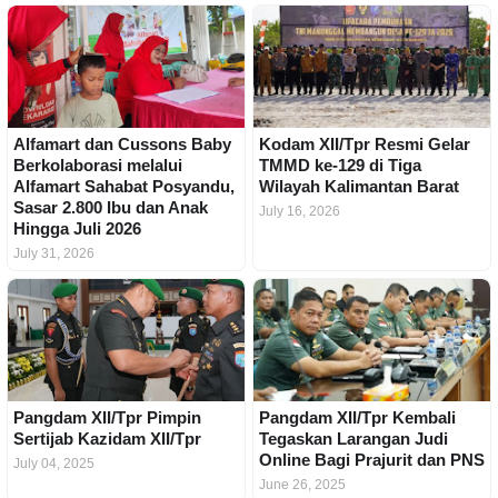
Alfamart dan Cussons Baby
Kodam XII/Tpr Resmi Gelar
Berkolaborasi melalui
TMMD ke-129 di Tiga
Alfamart Sahabat Posyandu,
Wilayah Kalimantan Barat
Sasar 2.800 Ibu dan Anak
July 16, 2026
Hingga Juli 2026
July 31, 2026
Pangdam XII/Tpr Pimpin
Pangdam XII/Tpr Kembali
Sertijab Kazidam XII/Tpr
Tegaskan Larangan Judi
Online Bagi Prajurit dan PNS
July 04, 2025
June 26, 2025