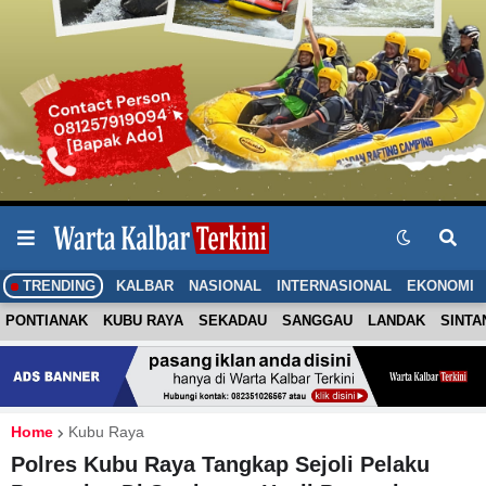
TRENDING
KALBAR
NASIONAL
INTERNASIONAL
EKONOMI
PONTIANAK
KUBU RAYA
SEKADAU
SANGGAU
LANDAK
SINTA
Home
Kubu Raya
Polres Kubu Raya Tangkap Sejoli Pelaku