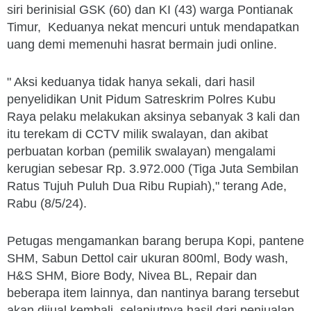
siri berinisial GSK (60) dan KI (43) warga Pontianak
Timur, Keduanya nekat mencuri untuk mendapatkan
uang demi memenuhi hasrat bermain judi online.
" Aksi keduanya tidak hanya sekali, dari hasil
penyelidikan Unit Pidum Satreskrim Polres Kubu
Raya pelaku melakukan aksinya sebanyak 3 kali dan
itu terekam di CCTV milik swalayan, dan akibat
perbuatan korban (pemilik swalayan) mengalami
kerugian sebesar Rp. 3.972.000 (Tiga Juta Sembilan
Ratus Tujuh Puluh Dua Ribu Rupiah)," terang Ade,
Rabu (8/5/24).
Petugas mengamankan barang berupa Kopi, pantene
SHM, Sabun Dettol cair ukuran 800ml, Body wash,
H&S SHM, Biore Body, Nivea BL, Repair dan
beberapa item lainnya, dan nantinya barang tersebut
akan dijual kembali, selanjutnya hasil dari penjualan