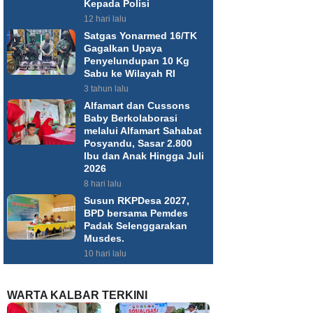
Kepada Polisi
12 hari lalu
Satgas Yonarmed 16/TK
Gagalkan Upaya
Penyelundupan 10 Kg
Sabu ke Wilayah RI
3 tahun lalu
Alfamart dan Cussons
Baby Berkolaborasi
melalui Alfamart Sahabat
Posyandu, Sasar 2.800
Ibu dan Anak Hingga Juli
2026
8 hari lalu
Susun RKPDesa 2027,
BPD bersama Pemdes
Padak Selenggarakan
Musdes.
10 hari lalu
WARTA KALBAR TERKINI