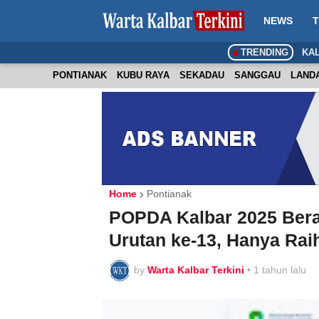
NEWS
T
TRENDING
KA
PONTIANAK
KUBU RAYA
SEKADAU
SANGGAU
LAND
Home
Pontianak
POPDA Kalbar 2025 Bera
Urutan ke-13, Hanya Rai
by
Warta Kalbar Terkini
•
1 tahun lalu