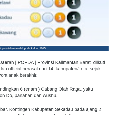
r perolehan medali poda kalbar 2025.
Daerah [ POPDA ] Provinsi Kalimantan Barat diikuti
h dan official berasal dari 14 kabupaten/kota sejak
Pontianak berakhir.
ndingkan 6 (enam ) Cabang Olah Raga, yaitu
Kwon Do, panahan dan wushu.
albar. Kontingen Kabupaten Sekadau pada ajang 2