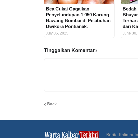
Bea Cukai Gagalkan
Bedah
Penyelundupan 1.050 Karung
Bhayan
Bawang Bombai di Pelabuhan
Terhar
Dwikora Pontianak.
dari K
July 05, 2025
June 30,
Tinggalkan Komentar
Back
Berita Kalimanta