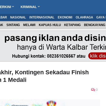
ERKINI
KRIMINAL
LBAR
NASIONAL
INTERNASIONAL
EKONOMI
OLAHRAGA
GAYA 
AK
SINTANG
MELAWI
KAPUAS HULU
KETAPANG
BENGKAYANG
khir, Kontingen Sekadau Finish
h 1 Medali
0