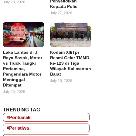
Penyelidikan
July 28, 2026
Kepada Polisi
July 27, 2026
Laka Lantas di Jl
Kodam XII/Tpr
Raya Sosok, Motor
Resmi Gelar TMMD
vs Truck Tangki
ke-129 di Tiga
Pertamina,
Wilayah Kalimantan
Pengendara Motor
Barat
Meninggal
July 16, 2026
Ditempat
July 25, 2026
TRENDING TAG
#Pontianak
#Peristiwa