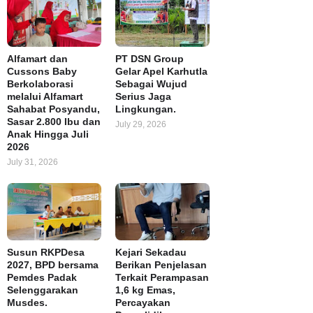
Alfamart dan
PT DSN Group
Cussons Baby
Gelar Apel Karhutla
Berkolaborasi
Sebagai Wujud
melalui Alfamart
Serius Jaga
Sahabat Posyandu,
Lingkungan.
Sasar 2.800 Ibu dan
July 29, 2026
Anak Hingga Juli
2026
July 31, 2026
Susun RKPDesa
Kejari Sekadau
2027, BPD bersama
Berikan Penjelasan
Pemdes Padak
Terkait Perampasan
Selenggarakan
1,6 kg Emas,
Musdes.
Percayakan