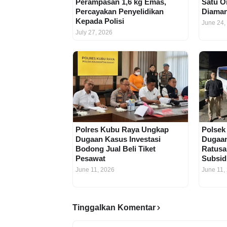
Perampasan 1,6 kg Emas,
Satu O
Percayakan Penyelidikan
Diama
Kepada Polisi
June 24,
July 27, 2026
Polres Kubu Raya Ungkap
Polsek
Dugaan Kasus Investasi
Dugaa
Bodong Jual Beli Tiket
Ratusa
Pesawat
Subsid
June 11, 2026
June 11,
Tinggalkan Komentar