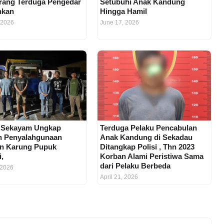
rang Terduga Pengedar
Setubuhi Anak Kandung
nkan
Hingga Hamil
 2026
June 17, 2026
 Sekayam Ungkap
Terduga Pelaku Pencabulan
n Penyalahgunaan
Anak Kandung di Sekadau
n Karung Pupuk
Ditangkap Polisi , Thn 2023
i,
Korban Alami Peristiwa Sama
dari Pelaku Berbeda
 2026
April 21, 2026