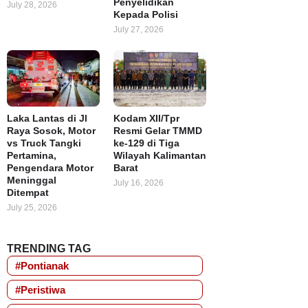
Penyelidikan
July 28, 2026
Kepada Polisi
July 27, 2026
Laka Lantas di Jl
Kodam XII/Tpr
Raya Sosok, Motor
Resmi Gelar TMMD
vs Truck Tangki
ke-129 di Tiga
Pertamina,
Wilayah Kalimantan
Pengendara Motor
Barat
Meninggal
July 16, 2026
Ditempat
July 25, 2026
TRENDING TAG
#Pontianak
#Peristiwa