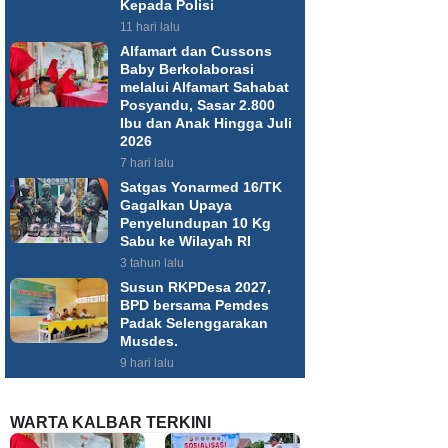
Kepada Polisi
11 hari lalu
Alfamart dan Cussons
Baby Berkolaborasi
melalui Alfamart Sahabat
Posyandu, Sasar 2.800
Ibu dan Anak Hingga Juli
2026
7 hari lalu
Satgas Yonarmed 16/TK
Gagalkan Upaya
Penyelundupan 10 Kg
Sabu ke Wilayah RI
3 tahun lalu
Susun RKPDesa 2027,
BPD bersama Pemdes
Padak Selenggarakan
Musdes.
9 hari lalu
WARTA KALBAR TERKINI