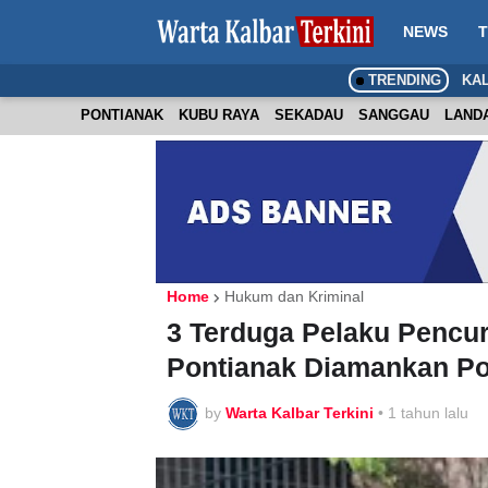
NEWS
T
TRENDING
KA
PONTIANAK
KUBU RAYA
SEKADAU
SANGGAU
LAND
Home
Hukum dan Kriminal
3 Terduga Pelaku Pencur
Pontianak Diamankan Pol
by
Warta Kalbar Terkini
•
1 tahun lalu