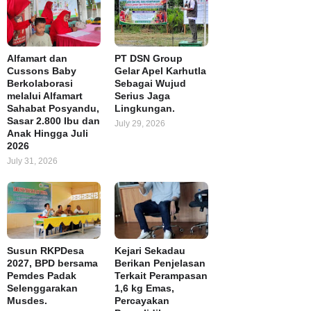
Alfamart dan
PT DSN Group
Cussons Baby
Gelar Apel Karhutla
Berkolaborasi
Sebagai Wujud
melalui Alfamart
Serius Jaga
Sahabat Posyandu,
Lingkungan.
Sasar 2.800 Ibu dan
July 29, 2026
Anak Hingga Juli
2026
July 31, 2026
Susun RKPDesa
Kejari Sekadau
2027, BPD bersama
Berikan Penjelasan
Pemdes Padak
Terkait Perampasan
Selenggarakan
1,6 kg Emas,
Musdes.
Percayakan