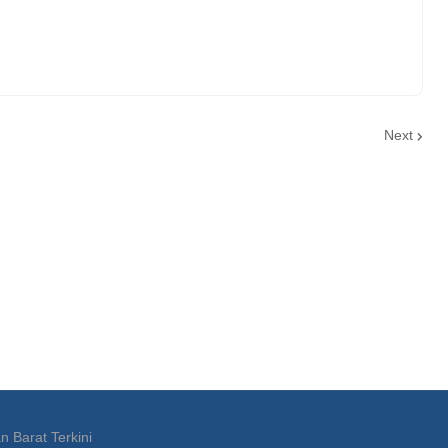
Next
n Barat Terkini