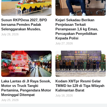
Susun RKPDesa 2027, BPD
Kejari Sekadau Berikan
bersama Pemdes Padak
Penjelasan Terkait
Selenggarakan Musdes.
Perampasan 1,6 kg Emas,
Percayakan Penyelidikan
July 28, 2026
Kepada Polisi
July 27, 2026
Laka Lantas di Jl Raya Sosok,
Kodam XII/Tpr Resmi Gelar
Motor vs Truck Tangki
TMMD ke-129 di Tiga Wilayah
Pertamina, Pengendara Motor
Kalimantan Barat
Meninggal Ditempat
July 16, 2026
July 25, 2026