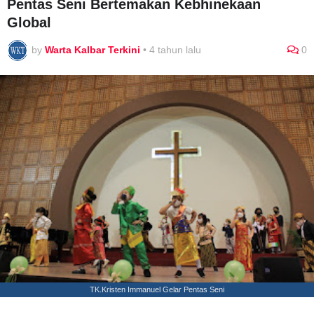
Pentas Seni Bertemakan Kebhinekaan
Global
by
Warta Kalbar Terkini
•
4 tahun lalu
0
TK.Kristen Immanuel Gelar Pentas Seni