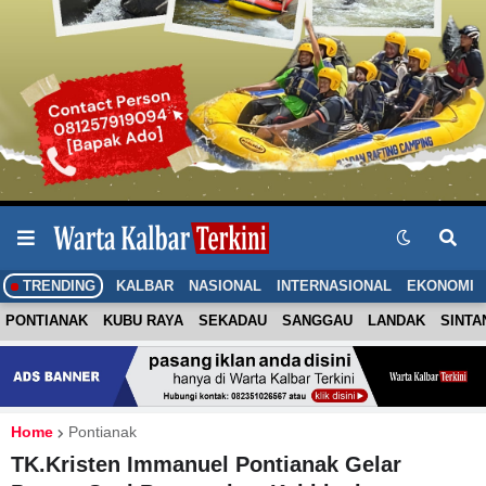
TRENDING
KALBAR
NASIONAL
INTERNASIONAL
EKONOMI
PONTIANAK
KUBU RAYA
SEKADAU
SANGGAU
LANDAK
SINTA
Home
Pontianak
TK.Kristen Immanuel Pontianak Gelar