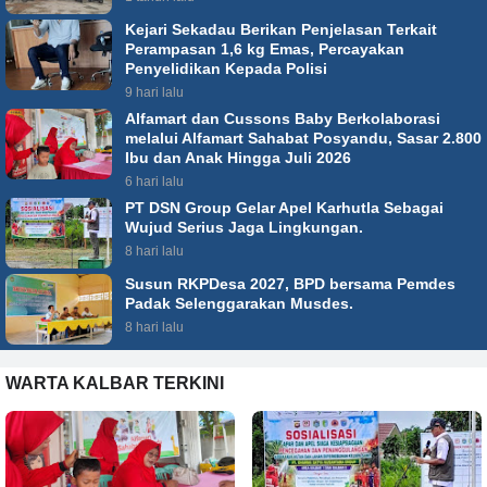
Kejari Sekadau Berikan Penjelasan Terkait
Perampasan 1,6 kg Emas, Percayakan
Penyelidikan Kepada Polisi
9 hari lalu
Alfamart dan Cussons Baby Berkolaborasi
melalui Alfamart Sahabat Posyandu, Sasar 2.800
Ibu dan Anak Hingga Juli 2026
6 hari lalu
PT DSN Group Gelar Apel Karhutla Sebagai
Wujud Serius Jaga Lingkungan.
8 hari lalu
Susun RKPDesa 2027, BPD bersama Pemdes
Padak Selenggarakan Musdes.
8 hari lalu
WARTA KALBAR TERKINI