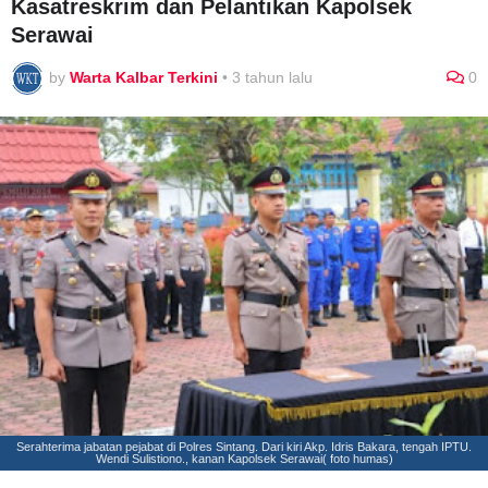
Kasatreskrim dan Pelantikan Kapolsek
Serawai
by
Warta Kalbar Terkini
•
3 tahun lalu
0
Serahterima jabatan pejabat di Polres Sintang. Dari kiri Akp. Idris Bakara, tengah IPTU.
Wendi Sulistiono., kanan Kapolsek Serawai( foto humas)