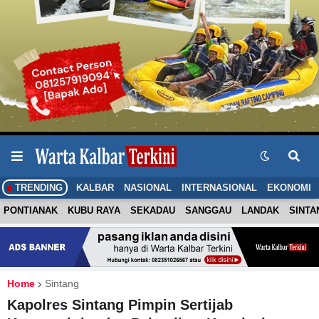
TRENDING
KALBAR
NASIONAL
INTERNASIONAL
EKONOMI
PONTIANAK
KUBU RAYA
SEKADAU
SANGGAU
LANDAK
SINTA
Home
Sintang
Kapolres Sintang Pimpin Sertijab