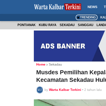
NEWS
T
TRENDING
KA
PONTIANAK
KUBU RAYA
SEKADAU
SANGGAU
LAND
Home
Sekadau
Musdes Pemilihan Kepal
Kecamatan Sekadau Hulu 
by
Warta Kalbar Terkini
•
2 tahun lalu