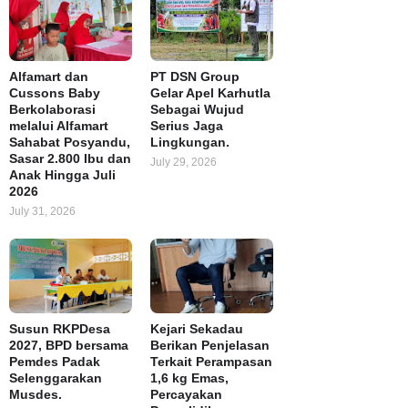
Alfamart dan
PT DSN Group
Cussons Baby
Gelar Apel Karhutla
Berkolaborasi
Sebagai Wujud
melalui Alfamart
Serius Jaga
Sahabat Posyandu,
Lingkungan.
Sasar 2.800 Ibu dan
July 29, 2026
Anak Hingga Juli
2026
July 31, 2026
Susun RKPDesa
Kejari Sekadau
2027, BPD bersama
Berikan Penjelasan
Pemdes Padak
Terkait Perampasan
Selenggarakan
1,6 kg Emas,
Musdes.
Percayakan