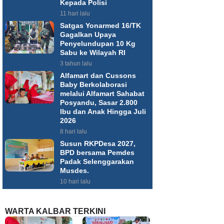
Kepada Polisi
11 hari lalu
Satgas Yonarmed 16/TK
Gagalkan Upaya
Penyelundupan 10 Kg
Sabu ke Wilayah RI
3 tahun lalu
Alfamart dan Cussons
Baby Berkolaborasi
melalui Alfamart Sahabat
Posyandu, Sasar 2.800
Ibu dan Anak Hingga Juli
2026
8 hari lalu
Susun RKPDesa 2027,
BPD bersama Pemdes
Padak Selenggarakan
Musdes.
10 hari lalu
WARTA KALBAR TERKINI