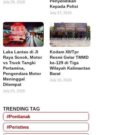
Penyelidikan
July 28, 2026
Kepada Polisi
July 27, 2026
Laka Lantas di Jl
Kodam XII/Tpr
Raya Sosok, Motor
Resmi Gelar TMMD
vs Truck Tangki
ke-129 di Tiga
Pertamina,
Wilayah Kalimantan
Pengendara Motor
Barat
Meninggal
July 16, 2026
Ditempat
July 25, 2026
TRENDING TAG
#Pontianak
#Peristiwa