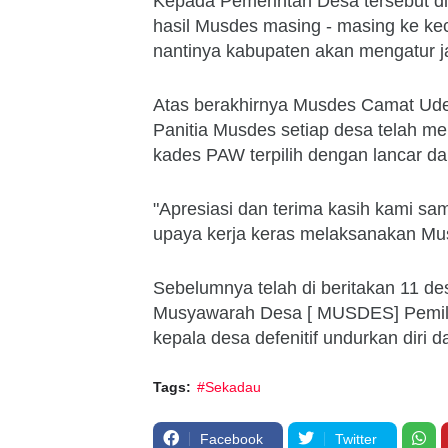
Kepada Pemerintah Desa tersebut di
hasil Musdes masing - masing ke ke
nantinya kabupaten akan mengatur j
Atas berakhirnya Musdes Camat Ud
Panitia Musdes setiap desa telah m
kades PAW terpilih dengan lancar d
"Apresiasi dan terima kasih kami 
upaya kerja keras melaksanakan Mus
Sebelumnya telah di beritakan 11 
Musyawarah Desa [ MUSDES] Pemili
kepala desa defenitif undurkan diri d
Tags:
#Sekadau
Facebook
Twitter