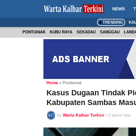
NEWS
T
TRENDING
KA
PONTIANAK
KUBU RAYA
SEKADAU
SANGGAU
LAND
Home
Pontianak
Kasus Dugaan Tindak Pi
Kabupaten Sambas Masu
by
Warta Kalbar Terkini
•
2 tahun lalu