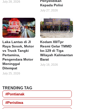
Penyelidikan
July 28, 2026
Kepada Polisi
July 27, 2026
Laka Lantas di Jl
Kodam XII/Tpr
Raya Sosok, Motor
Resmi Gelar TMMD
vs Truck Tangki
ke-129 di Tiga
Pertamina,
Wilayah Kalimantan
Pengendara Motor
Barat
Meninggal
July 16, 2026
Ditempat
July 25, 2026
TRENDING TAG
#Pontianak
#Peristiwa