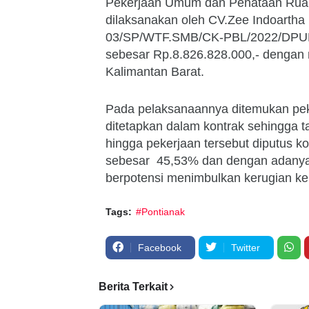
Pekerjaan Umum dan Penataan Ruang
dilaksanakan oleh CV.Zee Indoartha
03/SP/WTF.SMB/CK-PBL/2022/DPUPR 
sebesar Rp.8.826.828.000,- dengan
Kalimantan Barat.
Pada pelaksanaannya ditemukan pek
ditetapkan dalam kontrak sehingga t
hingga pekerjaan tersebut diputus kon
sebesar 45,53% dan dengan adanya p
berpotensi menimbulkan kerugian ke
Tags:
#Pontianak
Facebook
Twitter
Berita Terkait