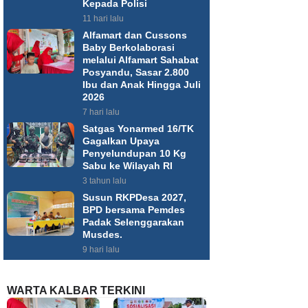
Kepada Polisi
11 hari lalu
Alfamart dan Cussons
Baby Berkolaborasi
melalui Alfamart Sahabat
Posyandu, Sasar 2.800
Ibu dan Anak Hingga Juli
2026
7 hari lalu
Satgas Yonarmed 16/TK
Gagalkan Upaya
Penyelundupan 10 Kg
Sabu ke Wilayah RI
3 tahun lalu
Susun RKPDesa 2027,
BPD bersama Pemdes
Padak Selenggarakan
Musdes.
9 hari lalu
WARTA KALBAR TERKINI