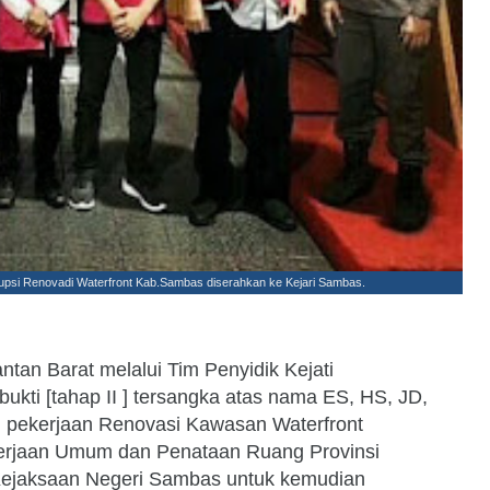
rupsi Renovadi Waterfront Kab.Sambas diserahkan ke Kejari Sambas.
ntan Barat melalui Tim Penyidik Kejati
kti [tahap II ] tersangka atas nama ES, HS, JD,
m pekerjaan Renovasi Kawasan Waterfront
rjaan Umum dan Penataan Ruang Provinsi
Kejaksaan Negeri Sambas untuk kemudian