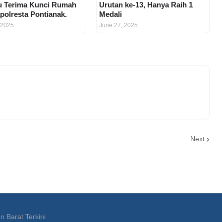
u Terima Kunci Rumah
Urutan ke-13, Hanya Raih 1
apolresta Pontianak.
Medali
 2025
June 27, 2025
Next
n Barat Terkini