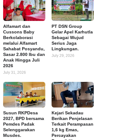
Alfamart dan
PT DSN Group
Cussons Baby
Gelar Apel Karhutla
Berkolaborasi
Sebagai Wujud
melalui Alfamart
Serius Jaga
Sahabat Posyandu,
Lingkungan.
Sasar 2.800 Ibu dan
July 29, 2026
Anak Hingga Juli
2026
July 31, 2026
Susun RKPDesa
Kejari Sekadau
2027, BPD bersama
Berikan Penjelasan
Pemdes Padak
Terkait Perampasan
Selenggarakan
1,6 kg Emas,
Musdes.
Percayakan