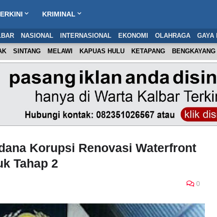
ERKINI
KRIMINAL
LBAR
NASIONAL
INTERNASIONAL
EKONOMI
OLAHRAGA
GAYA 
AK
SINTANG
MELAWI
KAPUAS HULU
KETAPANG
BENGKAYANG
dana Korupsi Renovasi Waterfront
k Tahap 2
0