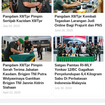
Pangdam XII/Tpr Pimpin
Pangdam XII/Tpr Kembali
Sertijab Kazidam XII/Tpr
Tegaskan Larangan Judi
Online Bagi Prajurit dan PNS
July 04, 2025
June 26, 2025
Pangdam XII/Tpr Pimpin
Satgas Pamtas RI-MLY
Serah Terima Jabatan
Yonkav 12/BC Gagalkan
Kasdam. Brigjen TNI Putra
Penyelundupan 6,4 Kilogram
Widyawinaya Gantikan
Sabu Di Perbatasan
Brigjen TNI Jannie Aldrin
Indonesia-Malaysia
Siahaan
July 30, 2024
April 22, 2025