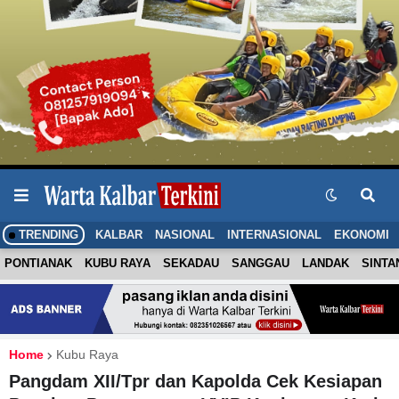
TRENDING
KALBAR
NASIONAL
INTERNASIONAL
EKONOMI
PONTIANAK
KUBU RAYA
SEKADAU
SANGGAU
LANDAK
SINTA
Home
Kubu Raya
Pangdam XII/Tpr dan Kapolda Cek Kesiapan