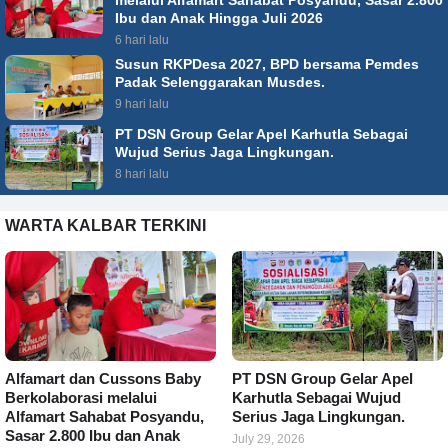
Ibu dan Anak Hingga Juli 2026
6 hari lalu
Susun RKPDesa 2027, BPD bersama Pemdes
Padak Selenggarakan Musdes.
9 hari lalu
PT DSN Group Gelar Apel Karhutla Sebagai
Wujud Serius Jaga Lingkungan.
8 hari lalu
WARTA KALBAR TERKINI
Alfamart dan Cussons Baby
PT DSN Group Gelar Apel
Berkolaborasi melalui
Karhutla Sebagai Wujud
Alfamart Sahabat Posyandu,
Serius Jaga Lingkungan.
Sasar 2.800 Ibu dan Anak
July 29, 2026