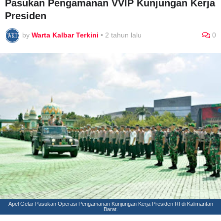
Pasukan Pengamanan VVIP Kunjungan Kerja
Presiden
by
Warta Kalbar Terkini
•
2 tahun lalu
0
Apel Gelar Pasukan Operasi Pengamanan Kunjungan Kerja Presiden RI di Kalimantan
Barat.