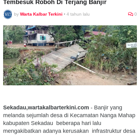
Tembesuk Roboh Di Terjang Banjir
by
Warta Kalbar Terkini
•
4 tahun lalu
0
Sekadau,wartakalbarterkini.com
- Banjir yang
melanda sejumlah desa di Kecamatan Nanga Mahap
kabupaten Sekadau beberapa hari lalu
mengakibatkan adanya kerusakan infrastruktur desa
.