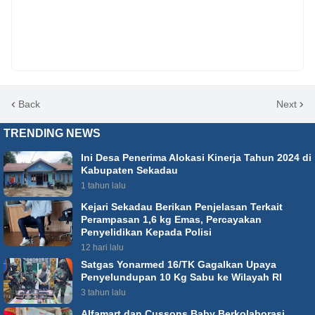
Back
Next
TRENDING NEWS
Ini Desa Penerima Alokasi Kinerja Tahun 2024 di
Kabupaten Sekadau
1 tahun lalu
Kejari Sekadau Berikan Penjelasan Terkait
Perampasan 1,6 kg Emas, Percayakan
Penyelidikan Kepada Polisi
12 hari lalu
Satgas Yonarmed 16/TK Gagalkan Upaya
Penyelundupan 10 Kg Sabu ke Wilayah RI
3 tahun lalu
Alfamart dan Cussons Baby Berkolaborasi