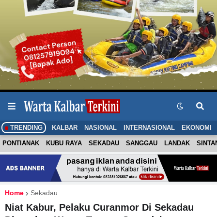
TRENDING
KALBAR
NASIONAL
INTERNASIONAL
EKONOMI
PONTIANAK
KUBU RAYA
SEKADAU
SANGGAU
LANDAK
SINTA
Home
Sekadau
Niat Kabur, Pelaku Curanmor Di Sekadau