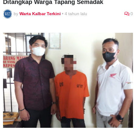
Ditangkap Warga Tapang Semadak
by
Warta Kalbar Terkini
•
4 tahun lalu
0