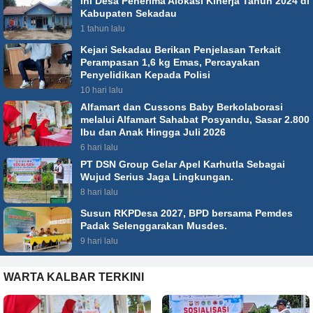
Ini Desa Penerima Alokasi Kinerja Tahun 2024 di
Kabupaten Sekadau
1 tahun lalu
Kejari Sekadau Berikan Penjelasan Terkait
Perampasan 1,6 kg Emas, Percayakan
Penyelidikan Kepada Polisi
10 hari lalu
Alfamart dan Cussons Baby Berkolaborasi
melalui Alfamart Sahabat Posyandu, Sasar 2.800
Ibu dan Anak Hingga Juli 2026
6 hari lalu
PT DSN Group Gelar Apel Karhutla Sebagai
Wujud Serius Jaga Lingkungan.
8 hari lalu
Susun RKPDesa 2027, BPD bersama Pemdes
Padak Selenggarakan Musdes.
9 hari lalu
WARTA KALBAR TERKINI