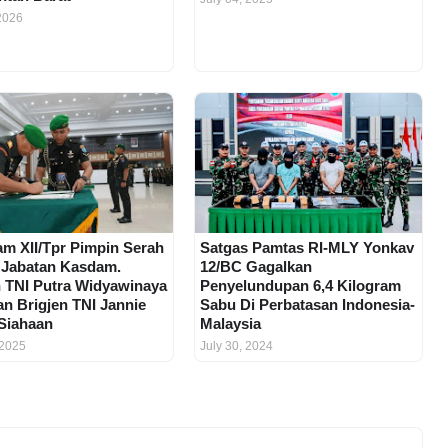
 2026
m XII/Tpr Pimpin Serah
Satgas Pamtas RI-MLY Yonkav
 Jabatan Kasdam.
12/BC Gagalkan
n TNI Putra Widyawinaya
Penyelundupan 6,4 Kilogram
an Brigjen TNI Jannie
Sabu Di Perbatasan Indonesia-
 Siahaan
Malaysia
 2025
July 30, 2024