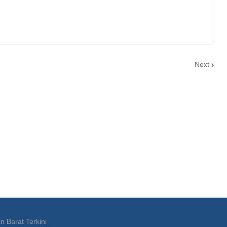
Next
n Barat Terkini