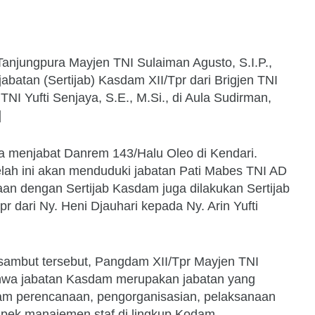
anjungpura Mayjen TNI Sulaiman Agusto, S.I.P.,
abatan (Sertijab) Kasdam XII/Tpr dari Brigjen TNI
TNI Yufti Senjaya, S.E., M.Si., di Aula Sudirman,
]
ya menjabat Danrem 143/Halu Oleo di Kendari.
elah ini akan menduduki jabatan Pati Mabes TNI AD
an dengan Sertijab Kasdam juga dilakukan Sertijab
r dari Ny. Heni Djauhari kepada Ny. Arin Yufti
 sambut tersebut, Pangdam XII/Tpr Mayjen TNI
wa jabatan Kasdam merupakan jabatan yang
lam perencanaan, pengorganisasian, pelaksanaan
pek manajemen staf di lingkup Kodam.