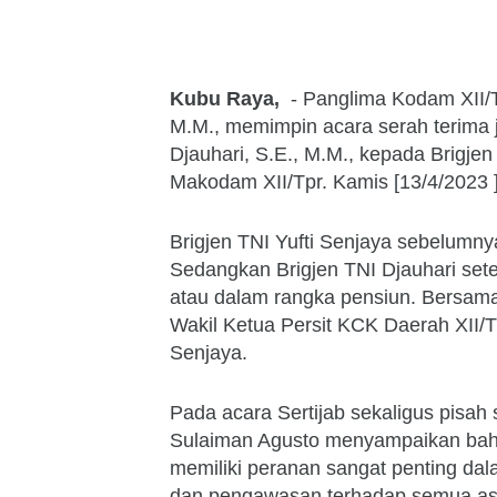
Kubu Raya,
- Panglima Kodam XII/T
M.M., memimpin acara serah terima j
Djauhari, S.E., M.M., kepada Brigjen 
Makodam XII/Tpr. Kamis [13/4/2023 
Brigjen TNI Yufti Senjaya sebelumn
Sedangkan Brigjen TNI Djauhari set
atau dalam rangka pensiun. Bersama
Wakil Ketua Persit KCK Daerah XII/Tp
Senjaya.
Pada acara Sertijab sekaligus pisah
Sulaiman Agusto menyampaikan bah
memiliki peranan sangat penting da
dan pengawasan terhadap semua as