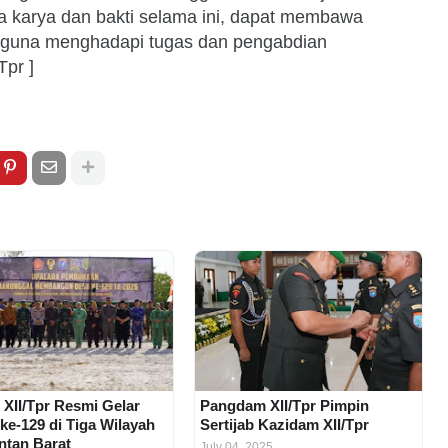
 karya dan bakti selama ini, dapat membawa
a guna menghadapi tugas dan pengabdian
Tpr ]
XII/Tpr Resmi Gelar
Pangdam XII/Tpr Pimpin
e-129 di Tiga Wilayah
Sertijab Kazidam XII/Tpr
ntan Barat
July 04, 2025