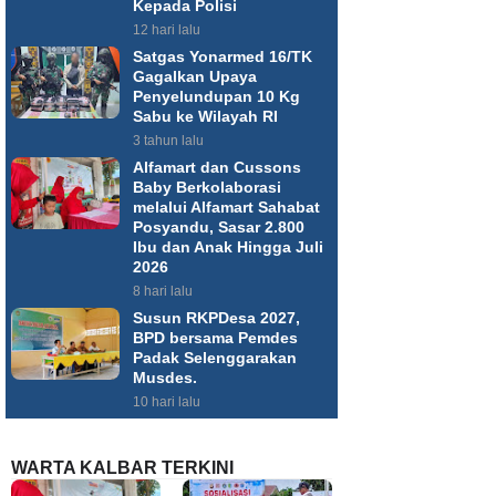
Kepada Polisi
12 hari lalu
Satgas Yonarmed 16/TK
Gagalkan Upaya
Penyelundupan 10 Kg
Sabu ke Wilayah RI
3 tahun lalu
Alfamart dan Cussons
Baby Berkolaborasi
melalui Alfamart Sahabat
Posyandu, Sasar 2.800
Ibu dan Anak Hingga Juli
2026
8 hari lalu
Susun RKPDesa 2027,
BPD bersama Pemdes
Padak Selenggarakan
Musdes.
10 hari lalu
WARTA KALBAR TERKINI