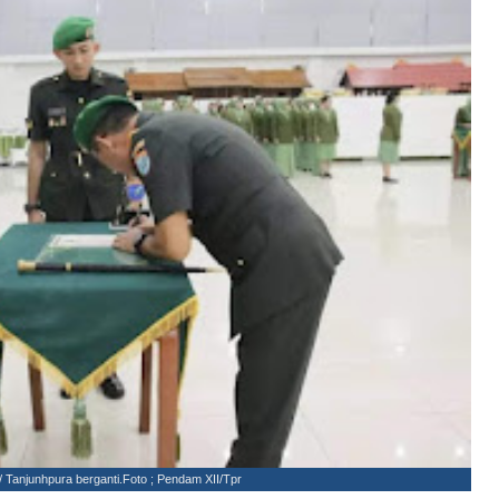
 Tanjunhpura berganti.Foto ; Pendam XII/Tpr