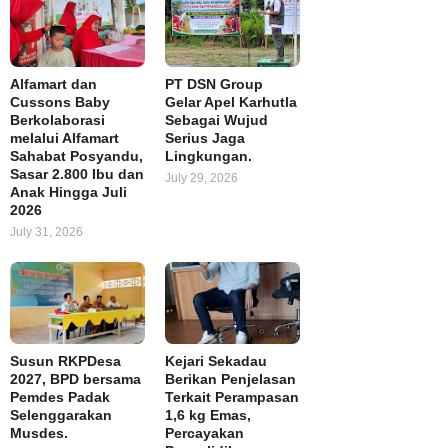
Alfamart dan
PT DSN Group
Cussons Baby
Gelar Apel Karhutla
Berkolaborasi
Sebagai Wujud
melalui Alfamart
Serius Jaga
Sahabat Posyandu,
Lingkungan.
Sasar 2.800 Ibu dan
July 29, 2026
Anak Hingga Juli
2026
July 31, 2026
Susun RKPDesa
Kejari Sekadau
2027, BPD bersama
Berikan Penjelasan
Pemdes Padak
Terkait Perampasan
Selenggarakan
1,6 kg Emas,
Musdes.
Percayakan