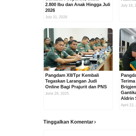
2.800 Ibu dan Anak Hingga Juli
July 16,
2026
July 31, 2026
Pangdam XII/Tpr Kembali
Pangda
Tegaskan Larangan Judi
Terima
Online Bagi Prajurit dan PNS
Brigje
Gantik
June 26, 2025
Aldrin
April 22,
Tinggalkan Komentar