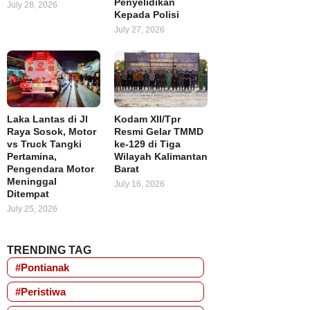
Penyelidikan
July 28, 2026
Kepada Polisi
July 27, 2026
Laka Lantas di Jl
Kodam XII/Tpr
Raya Sosok, Motor
Resmi Gelar TMMD
vs Truck Tangki
ke-129 di Tiga
Pertamina,
Wilayah Kalimantan
Pengendara Motor
Barat
Meninggal
July 16, 2026
Ditempat
July 25, 2026
TRENDING TAG
#Pontianak
#Peristiwa