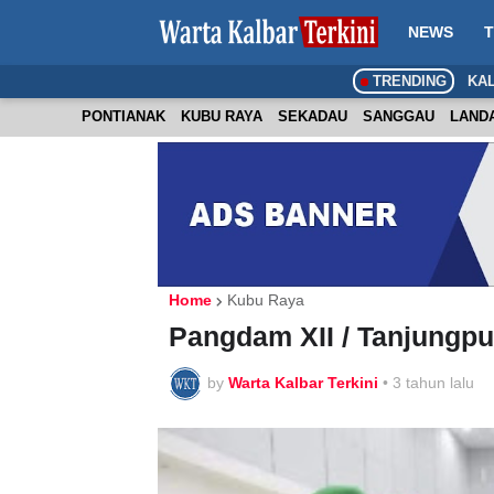
NEWS
T
TRENDING
KA
PONTIANAK
KUBU RAYA
SEKADAU
SANGGAU
LAND
Home
Kubu Raya
Pangdam XII / Tanjungpu
by
Warta Kalbar Terkini
•
3 tahun lalu